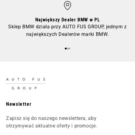
Największy Dealer BMW w PL
Sklep BMW działa przy AUTO FUS GROUP, jednym z
największych Dealerów marki BMW.
Przejdź do 1
Przejdź do 2
Przejdź do 3
Newsletter
Zapisz się do naszego newslettera, aby
otrzymywać aktualne oferty i promocje.