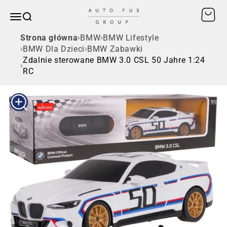
Przejdź do treści
Otwórz
AUTO FUS GROUP
Otwórz menu nawigacji
SZUKAJ
Strona główna
BMW
BMW Lifestyle
BMW Dla Dzieci
BMW Zabawki
Zdalnie sterowane BMW 3.0 CSL 50 Jahre 1:24
RC
Przybliż