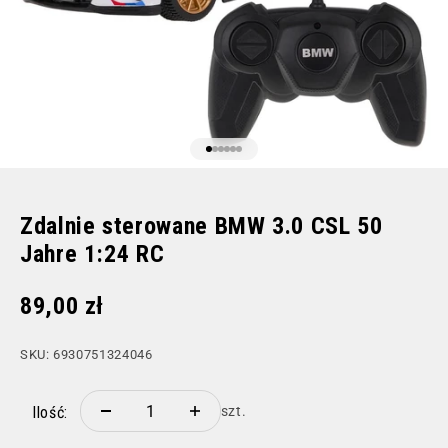
Przejdź do 1
Przejdź do 2
Przejdź do 3
Przejdź do 4
Przejdź do 5
Przejdź do 6
Zdalnie sterowane BMW 3.0 CSL 50
Jahre 1:24 RC
Cena promocyjna
89,00 zł
SKU: 6930751324046
Ilość:
szt.