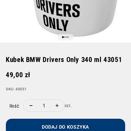
Przejdź do 1
Przejdź do 2
Przejdź do 3
Przejdź do 4
Kubek BMW Drivers Only 340 ml 43051
Cena promocyjna
49,00 zł
SKU: 43051
Ilość:
szt.
DODAJ DO KOSZYKA