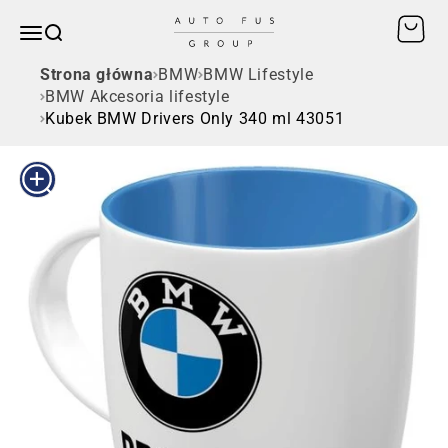
Przejdź do treści
Otwórz
AUTO FUS GROUP
Otwórz menu nawigacji
SZUKAJ
Strona główna
BMW
BMW Lifestyle
BMW Akcesoria lifestyle
Kubek BMW Drivers Only 340 ml 43051
Przybliż