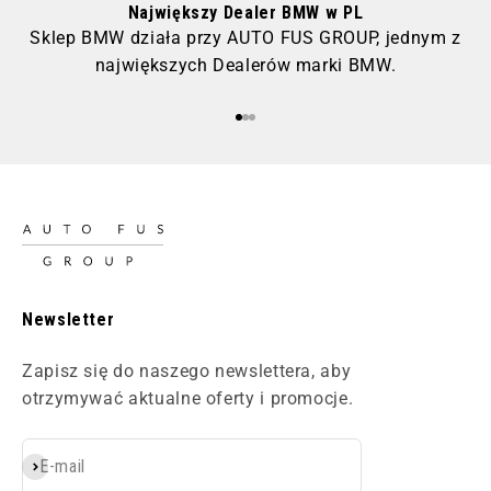
Największy Dealer BMW w PL
Sklep BMW działa przy AUTO FUS GROUP, jednym z
największych Dealerów marki BMW.
Przejdź do 1
Przejdź do 2
Przejdź do 3
Newsletter
Zapisz się do naszego newslettera, aby
otrzymywać aktualne oferty i promocje.
E-mail
Subskrybuj