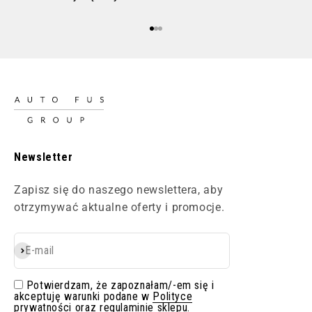
Przejdź do 1
Przejdź do 2
Przejdź do 3
Newsletter
Zapisz się do naszego newslettera, aby
otrzymywać aktualne oferty i promocje.
E-mail
Subskrybuj
Potwierdzam, że zapoznałam/-em się i
akceptuję warunki podane w
Polityce
prywatności
oraz
regulaminie sklepu
.