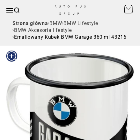
Przejdź do treści
Otwórz
AUTO FUS GROUP
Otwórz menu nawigacji
SZUKAJ
Strona główna
BMW
BMW Lifestyle
BMW Akcesoria lifestyle
Emaliowany Kubek BMW Garage 360 ml 43216
Przybliż