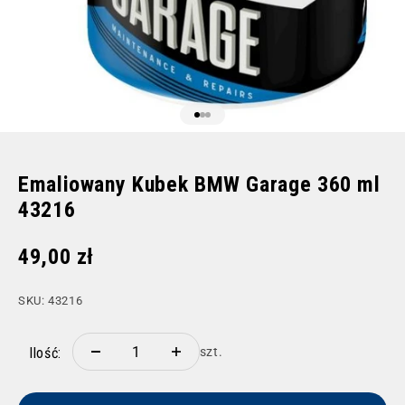
Przejdź do 1
Przejdź do 2
Przejdź do 3
Emaliowany Kubek BMW Garage 360 ml
43216
Cena promocyjna
49,00 zł
SKU: 43216
Ilość:
szt.