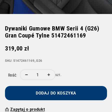
Dywaniki Gumowe BMW Serii 4 (G26)
Gran Coupé Tylne 51472461169
Cena promocyjna
319,00 zł
SKU: 51472461169_G26
Ilość:
szt.
DODAJ DO KOSZYKA
📩
Zapytaj o produkt