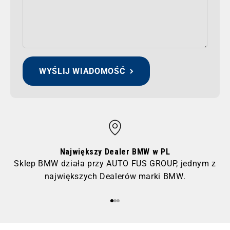
WYŚLIJ WIADOMOŚĆ
Największy Dealer BMW w PL
Sklep BMW działa przy AUTO FUS GROUP, jednym z
największych Dealerów marki BMW.
Przejdź do 1
Przejdź do 2
Przejdź do 3