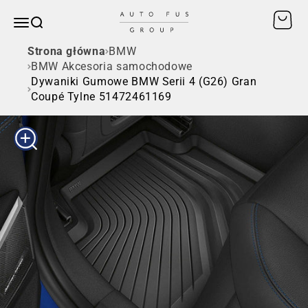
Przejdź do treści
Otwórz
AUTO FUS GROUP
Otwórz menu nawigacji
SZUKAJ
Strona główna
BMW
BMW Akcesoria samochodowe
Dywaniki Gumowe BMW Serii 4 (G26) Gran
Coupé Tylne 51472461169
Przybliż