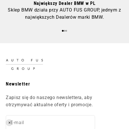
Największy Dealer BMW w PL
Sklep BMW działa przy AUTO FUS GROUP, jednym z
największych Dealerów marki BMW.
Przejdź do 1
Przejdź do 2
Przejdź do 3
Newsletter
Zapisz się do naszego newslettera, aby
otrzymywać aktualne oferty i promocje.
E-mail
Subskrybuj