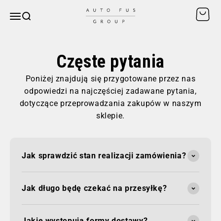
Przejdź do treści
Otwórz
AUTO FUS GROUP
Otwórz menu nawigacji
SZUKAJ
Częste pytania
Poniżej znajdują się przygotowane przez nas
odpowiedzi na najczęściej zadawane pytania,
dotyczące przeprowadzania zakupów w naszym
sklepie.
Jak sprawdzić stan realizacji zamówienia?
Jak długo będę czekać na przesyłkę?
Jakie występują formy dostawy?